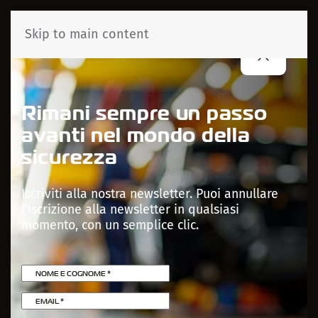
Skip to main content
Rimani sempre un passo
avanti nel mondo della
sicurezza
Iscriviti alla nostra newsletter. Puoi annullare
l’iscrizione alla newsletter in qualsiasi
momento, con un semplice clic.
NOME E COGNOME
*
EMAIL
*