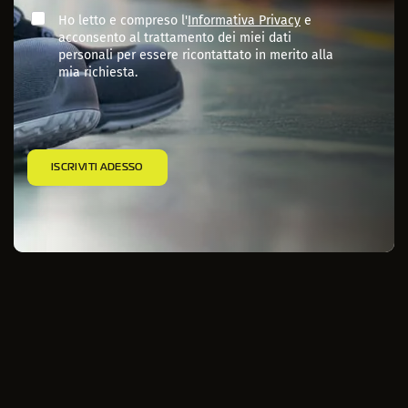
Ho letto e compreso l'
Informativa Privacy
e
acconsento al trattamento dei miei dati
personali per essere ricontattato in merito alla
mia richiesta.
ISCRIVITI ADESSO