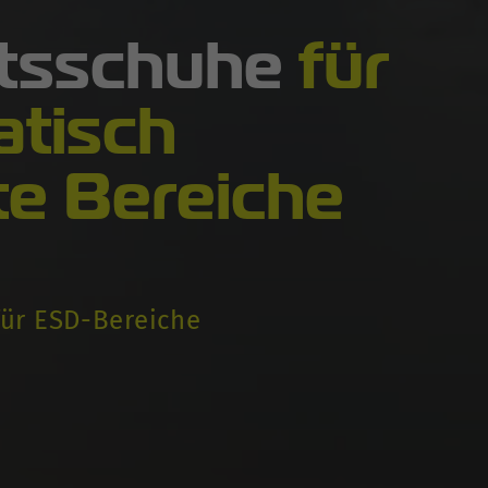
itsschuhe
für
atisch
te Bereiche
 für ESD-Bereiche