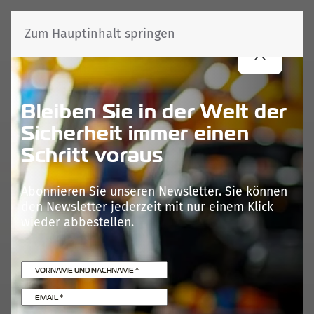
Zum Hauptinhalt springen
Bleiben Sie in der Welt der
Sicherheit immer einen
Schritt voraus
Abonnieren Sie unseren Newsletter. Sie können
den Newsletter jederzeit mit nur einem Klick
wieder abbestellen.
VORNAME UND NACHNAME
*
EMAIL
*