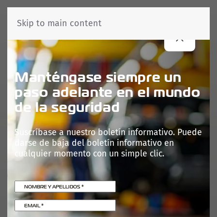
Skip to main content
Manténgase siempre un
paso adelante en el mundo
de la seguridad
Suscríbase a nuestro boletín informativo. Puede
darse de baja del boletín informativo en
cualquier momento con un simple clic.
NOMBRE Y APELLIDOS
*
EMAIL
*