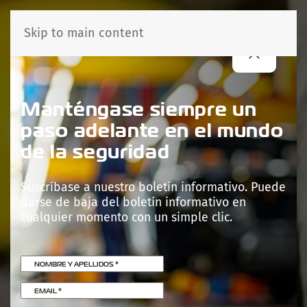
Skip to main content
Manténgase siempre un
paso adelante en el mundo
de la seguridad
Suscríbase a nuestro boletín informativo. Puede
darse de baja del boletín informativo en
cualquier momento con un simple clic.
NOMBRE Y APELLIDOS
*
EMAIL
*