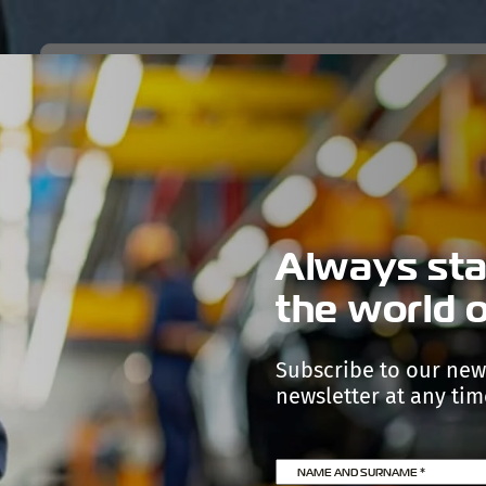
PRODUCTS
TECHNOLOGIES
PRODUCTION
COMPA
Always sta
the world o
Subscribe to our new
newsletter at any time
NAME AND SURNAME
*