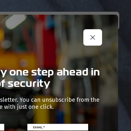
NY
NEWS
CONTACTS
B2B PORTAL
y one step ahead in
f security
sletter. You can unsubscribe from the
 with just one click.
EMAIL
*