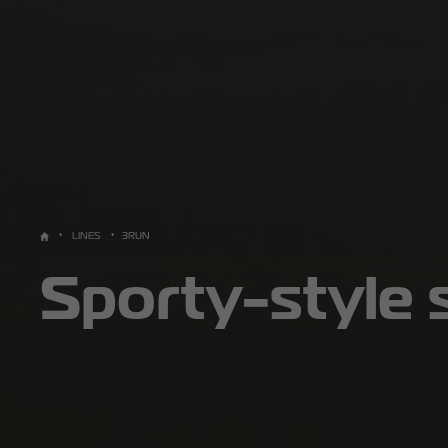
LINES
3RUN
Sporty-style 