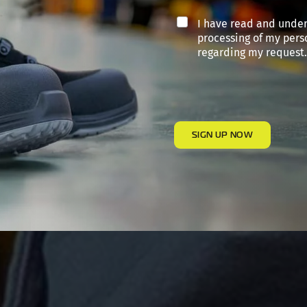
I have read and unde
processing of my pers
regarding my request.
SIGN UP NOW