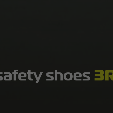
safety shoes
3