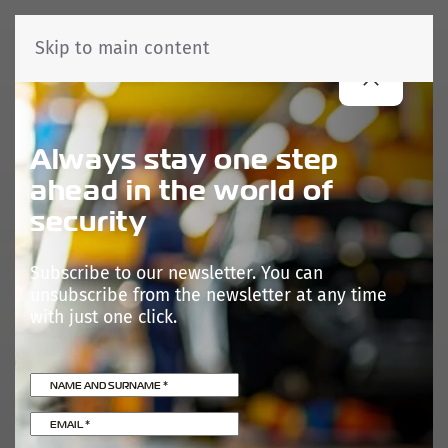
Skip to main content
Always stay one step
ahead in the world of
security
Subscribe to our newsletter. You can
unsubscribe from the newsletter at any time
with just one click.
NAME AND SURNAME
*
EMAIL
*