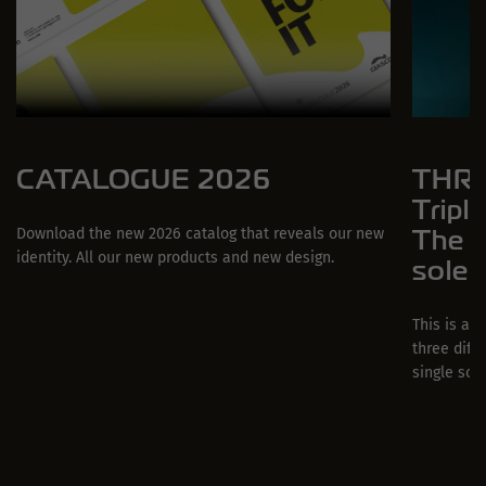
CATALOGUE 2026
THRE
Tripl
The f
Download the new 2026 catalog that reveals our new
identity. All our new products and new design.
sole
This is a 
three diff
single sole