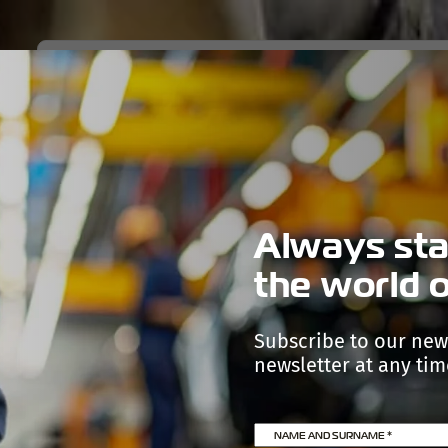
PRODUCTS
TECHNOLOGIES
PRODUCTION
COMPA
Always sta
the world o
Subscribe to our new
newsletter at any time
NAME AND SURNAME
*