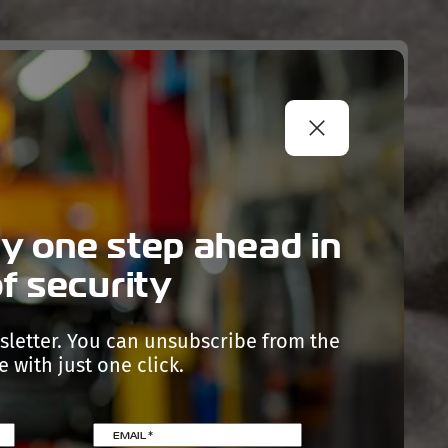
NY
NEWS
CONTACTS
B2B PORTAL
y one step ahead in
f security
sletter. You can unsubscribe from the
 with just one click.
EMAIL
*