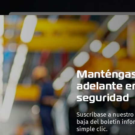
PRODUCTOS
TECNOLOGÍAS
PRODUCCIÓN
EMPRES
Manténgas
adelante e
seguridad
Suscríbase a nuestro
baja del boletín inf
simple clic.