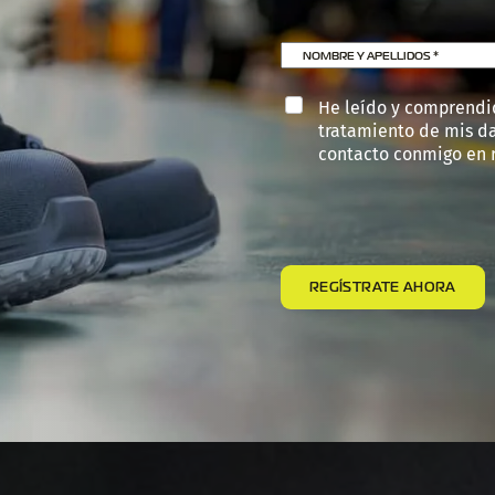
NOMBRE Y APELLIDOS
*
He leído y comprendi
tratamiento de mis d
contacto conmigo en r
REGÍSTRATE AHORA