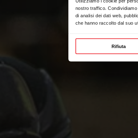
Utilizziamo i cookie per perso
nostro traffico. Condividiamo 
di analisi dei dati web, pubbl
che hanno raccolto dal suo uti
Rifiuta