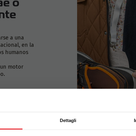
ae o
nte
arse a una
acional, en la
sos humanos
y un motor
o.
Dettagli