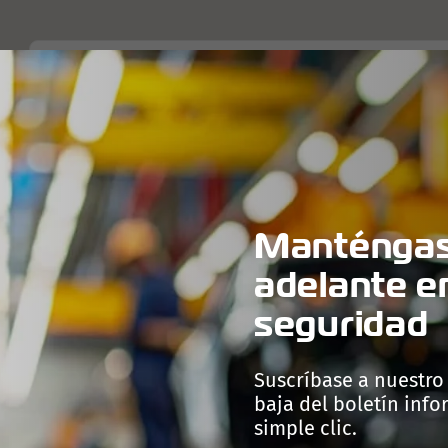
PRODUCTOS
TECNOLOGÍAS
PRODUCCIÓN
EMPRES
Manténgas
adelante e
seguridad
Suscríbase a nuestro
baja del boletín inf
simple clic.