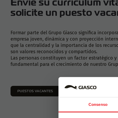
Envíe su currículum vit
solicite un puesto vaca
Formar parte del Grupo Giasco significa incorpor
empresa joven, dinámica y con proyección intern
que la centralidad y la importancia de los recur
son valores reconocidos y compartidos.
Las personas constituyen un factor estratégico 
fundamental para el crecimiento de nuestro Grup
PUESTOS VACANTES
CANDIDATURAS LIBRES
Consenso