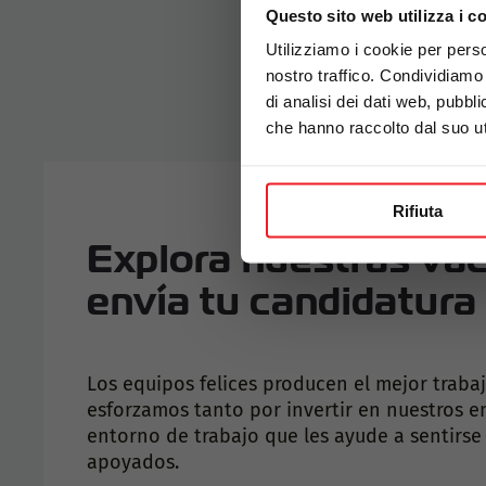
Questo sito web utilizza i c
Utilizziamo i cookie per perso
nostro traffico. Condividiamo 
di analisi dei dati web, pubbl
che hanno raccolto dal suo uti
Rifiuta
Explora nuestras va
envía tu candidatura
Los equipos felices producen el mejor trabaj
esforzamos tanto por invertir en nuestros e
entorno de trabajo que les ayude a sentirse
apoyados.