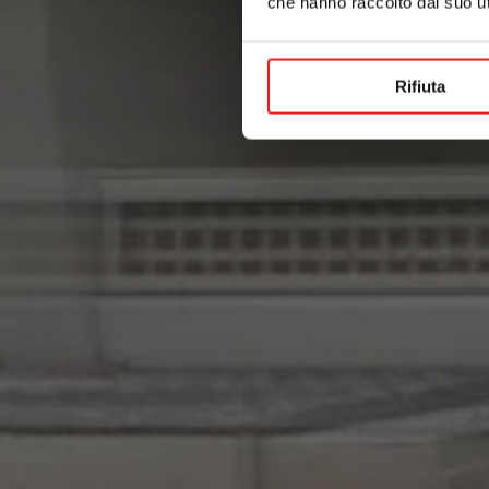
che hanno raccolto dal suo uti
Rifiuta