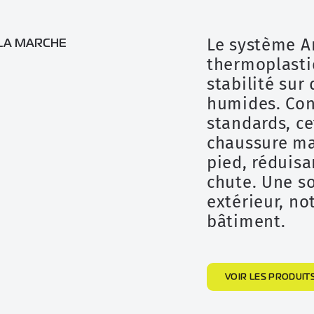
Le système An
 LA MARCHE
thermoplasti
stabilité sur 
humides. Con
standards, ce
chaussure ma
pied, réduisa
chute. Une so
extérieur, n
bâtiment.
VOIR LES PRODUIT