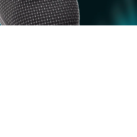
Putek®
Putek®
Putek®
Avantages pour les
professionnels
Les principaux points forts de PU Tek® Hypertex dans les
chaussures Giasco: