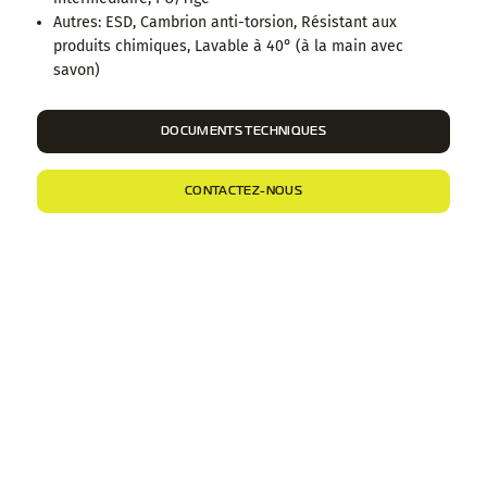
Autres: ESD, Cambrion anti-torsion, Résistant aux
produits chimiques, Lavable à 40° (à la main avec
savon)
DOCUMENTS TECHNIQUES
CONTACTEZ-NOUS
DESCRIPTION ET INFORMATIONS
COMPLÉMENTAIRES
Chaussure de sécurité montante, en MICROWASH
épaisseur 1,8-2,0 mm.
Doublure an tissu hautement respirante et résistante à l'
abrasion.
CHAUSSURE SANS PARTIES METALLIQUES
EMBOUT 200J
polymérique
composite non-thermique
EN