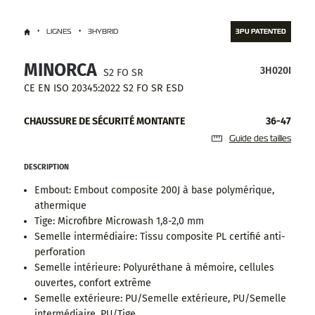
LIGNES
3HYBRID
3PU PATENTED
MINORCA
3H020I
S2 FO SR
CE EN ISO 20345:2022 S2 FO SR ESD
CHAUSSURE DE SÉCURITÉ MONTANTE
36-47
Guide des tailles
DESCRIPTION
Embout: Embout composite 200J à base polymérique,
athermique
Tige: Microfibre Microwash 1,8-2,0 mm
Semelle intermédiaire: Tissu composite PL certifié anti-
perforation
Semelle intérieure: Polyuréthane à mémoire, cellules
ouvertes, confort extrême
Semelle extérieure: PU/Semelle extérieure, PU/Semelle
intermédiaire, PU/Tige